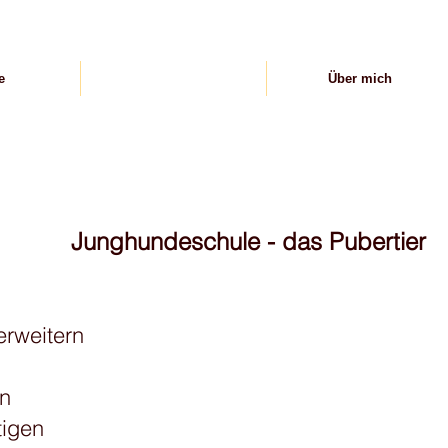
e
Trainingsangebote
Über mich
Junghundeschule - das Pubertier
erweitern
n
igen